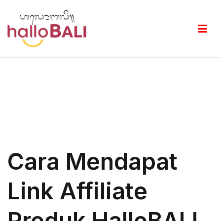
Skip
to
content
Akademi Affiliate HalloBALI
Cara Mendapat
Link Affiliate
Produk HalloBALI